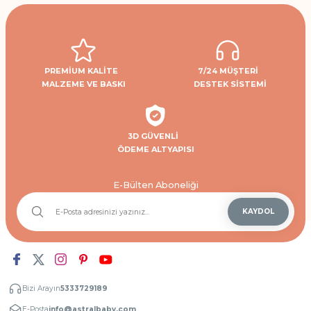
PREMİUM KALİTE
7/24 MÜŞTERİ
MALZEME VE BASKI
DESTEK SİSTEMİ
3D GÜVENLİ
ÖDEME ALTYAPISI
E-Bülten Aboneliği
KAYDOL
Bizi Arayın
5333729189
E-Posta
info@astralbaby.com