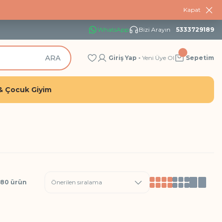
Kapat
WhatsApp
Bizi Arayın
5333729189
ARA
Giriş Yap -
Yeni Üye Ol
Sepetim
& Çocuk Giyim
 80 ürün