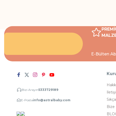
PREMİ
MALZE
E-Bülten Ab
Kur
Hakk
Bizi Arayın
5333729189
İletiş
Sıkça
E-Posta
info@astralbaby.com
Bize
BLO