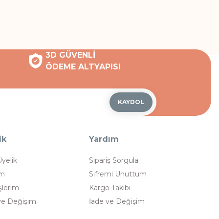
3D GÜVENLİ
ÖDEME ALTYAPISI
KAYDOL
ik
Yardım
Üyelik
Sipariş Sorgula
im
Sifremi Unuttum
şlerim
Kargo Takibi
ve Değişim
İade ve Değişim