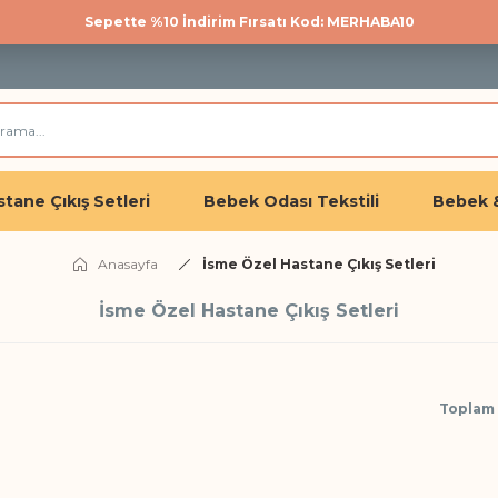
Sepette %10 İndirim Fırsatı Kod: MERHABA10
500 TL üzeri kargo bedava!
Üye olan herkese %10 İndirim
tane Çıkış Setleri
Bebek Odası Tekstili
Bebek 
Anasayfa
İsme Özel Hastane Çıkış Setleri
İsme Özel Hastane Çıkış Setleri
Toplam