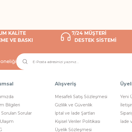
UM KALİTE
7/24 MÜŞTERİ
ME VE BASKI
DESTEK SİSTEMİ
oneliği
umsal
Alışveriş
Üyel
ımızda
Mesafeli Satış Sözleşmesi
Yeni 
im Bilgileri
Gizlilik ve Güvenlik
İletiş
 Sorulan Sorular
İptal ve İade Şartları
Sipari
 Ulaşım
Kişisel Veriler Politikası
İade 
G
Üyelik Sözleşmesi