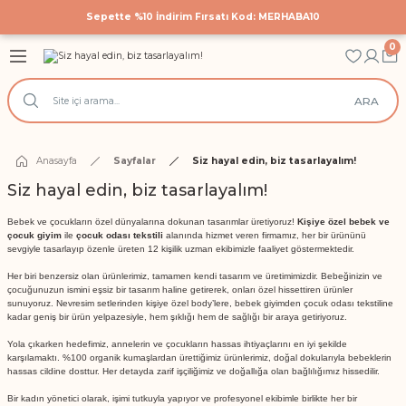
Sepette %10 İndirim Fırsatı Kod: MERHABA10
Geri Dön
Geri Dön
Geri Dön
0
astane Çıkış Setleri
 Tekstili
cuk Giyim
ARA
Hastane Çıkış Seti
 Yatak Nevresim Takımları
k Bodyler
 Yanı Nevresim Takımları
ek Doğum Günü Body ve Tulumlar
Anasayfa
Sayfalar
Siz hayal edin, biz tasarlayalım!
Siz hayal edin, biz tasarlayalım!
k Nevresim Takımları
ri
Bebek ve çocukların özel dünyalarına dokunan tasarımlar üretiyoruz!
Kişiye özel bebek ve
çocuk giyim
ile
çocuk odası tekstili
alanında hizmet veren firmamız, her bir ürününü
işilik Nevresim Takımları
sevgiyle tasarlayıp özenle üreten 12 kişilik uzman ekibimizle faaliyet göstermektedir.
Her biri benzersiz olan ürünlerimiz, tamamen kendi tasarım ve üretimimizdir. Bebeğinizin ve
çocuğunuzun ismini eşsiz bir tasarım haline getirerek, onları özel hissettiren ürünler
Anı Örtüleri
sunuyoruz. Nevresim setlerinden kişiye özel body’lere, bebek giyimden çocuk odası tekstiline
kadar geniş bir ürün yelpazesiyle, hem şıklığı hem de sağlığı bir araya getiriyoruz.
rtüsü
Yola çıkarken hedefimiz, annelerin ve çocukların hassas ihtiyaçlarını en iyi şekilde
karşılamaktı. %100 organik kumaşlardan ürettiğimiz ürünlerimiz, doğal dokularıyla bebeklerin
hassas cildine dosttur. Her detayda zarif işçiliğimiz ve doğallığa olan bağlılığımız hissedilir.
Bir kadın yönetici olarak, işimi tutkuyla yapıyor ve profesyonel ekibimle birlikte her bir