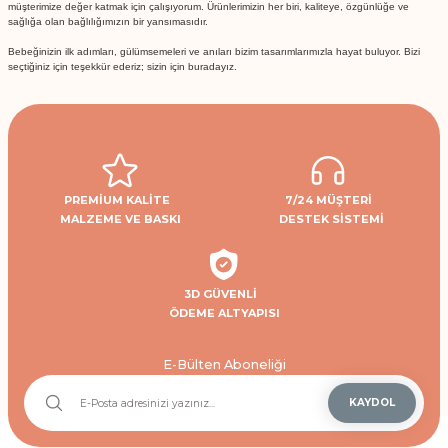
müşterimize değer katmak için çalışıyorum. Ürünlerimizin her biri, kaliteye, özgünlüğe ve
sağlığa olan bağlılığımızın bir yansımasıdır.
Bebeğinizin ilk adımları, gülümsemeleri ve anıları bizim tasarımlarımızla hayat buluyor. Bizi
seçtiğiniz için teşekkür ederiz; sizin için buradayız.
PREMİUM KALİTE
7/24 MÜŞTERİ
MALZEME VE BASKI
DESTEK SİSTEMİ
3D GÜVENLİ
ÖDEME ALTYAPISI
E-Bülten Aboneliği
KAYDOL