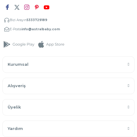
Bizi Arayın
5333729189
E-Posta
info@astralbaby.com
Kurumsal
Alışveriş
Üyelik
Yardım