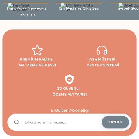
Park Yatak Nevresim
12'li Hastane Çıkış Seti
Bebek Bod
Takımları
PREMİUM KALİTE
7/24 MÜŞTERİ
MALZEME VE BASKI
DESTEK SİSTEMİ
3D GÜVENLİ
ÖDEME ALTYAPISI
E-Bülten Aboneliği
KAYDOL