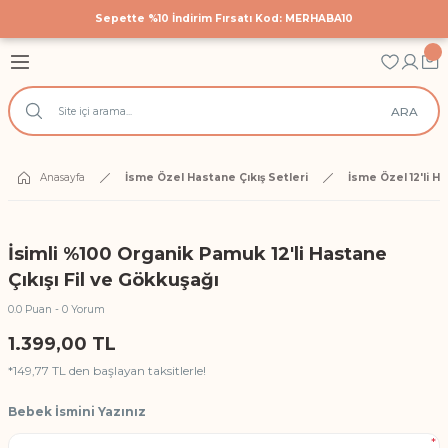
Sepette %10 İndirim Fırsatı Kod: MERHABA10
Geri Dön
Geri Dön
Geri Dön
astane Çıkış Setleri
 Tekstili
cuk Giyim
ARA
Hastane Çıkış Seti
 Yatak Nevresim Takımları
k Bodyler
 Yanı Nevresim Takımları
ek Doğum Günü Body ve Tulumlar
Anasayfa
İsme Özel Hastane Çıkış Setleri
İsme Özel 12'li H
k Nevresim Takımları
ri
İsimli %100 Organik Pamuk 12'li Hastane
işilik Nevresim Takımları
Çıkışı Fil ve Gökkuşağı
0.0 Puan - 0 Yorum
Anı Örtüleri
1.399,00 TL
*149,77 TL den başlayan taksitlerle!
rtüsü
Bebek İsmini Yazınız
*