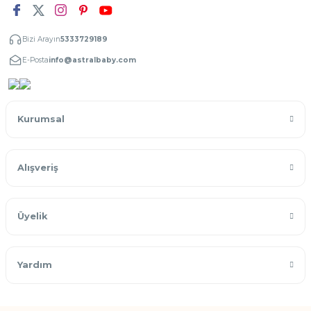
Bizi Arayın
5333729189
E-Posta
info@astralbaby.com
Kurumsal
Alışveriş
Üyelik
Yardım