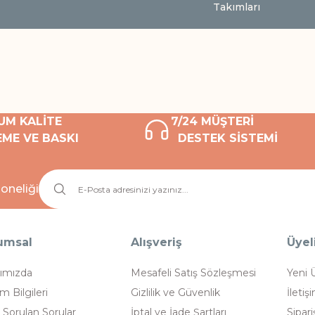
Takımları
UM KALİTE
7/24 MÜŞTERİ
ME VE BASKI
DESTEK SİSTEMİ
oneliği
umsal
Alışveriş
Üyel
ımızda
Mesafeli Satış Sözleşmesi
Yeni 
im Bilgileri
Gizlilik ve Güvenlik
İletiş
 Sorulan Sorular
İptal ve İade Şartları
Sipari