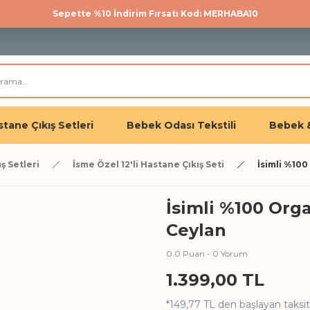
Sepette %10 İndirim Fırsatı Kod: MERHABA10
500 TL üzeri kargo bedava!
Üye olan herkese %10 İndirim
tane Çıkış Setleri
Bebek Odası Tekstili
Bebek 
ş Setleri
İsme Özel 12'li Hastane Çıkış Seti
İsimli %100
İsimli %100 Orga
Ceylan
0.0 Puan - 0 Yorum
1.399,00 TL
*149,77 TL den başlayan taksitl