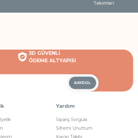
Takımları
3D GÜVENLİ
ÖDEME ALTYAPISI
KAYDOL
ik
Yardım
Üyelik
Sipariş Sorgula
im
Sifremi Unuttum
şlerim
Kargo Takibi