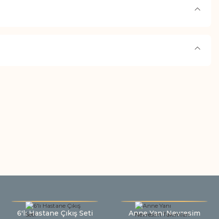
6'lı Hastane Çıkış Seti
Anne Yanı Nevresim