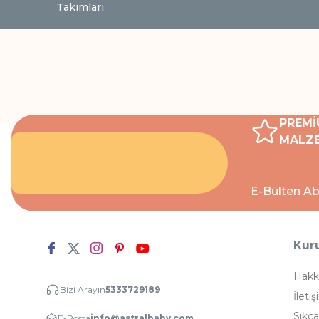
Takımları
PREMİ
MALZE
E-Bülten Ab
Kur
Hakk
Bizi Arayın
5333729189
İletiş
Sıkça
E-Posta
info@astralbaby.com