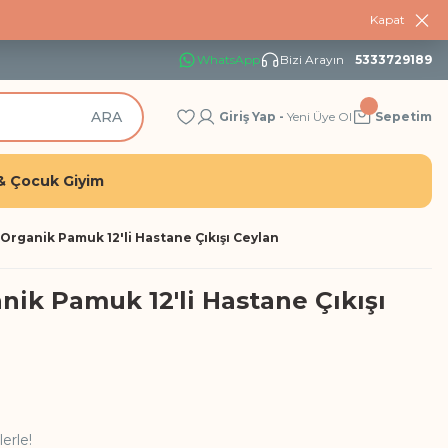
Kapat
WhatsApp
Bizi Arayın
5333729189
ARA
Giriş Yap -
Yeni Üye Ol
Sepetim
& Çocuk Giyim
 Organik Pamuk 12'li Hastane Çıkışı Ceylan
nik Pamuk 12'li Hastane Çıkışı
erle!