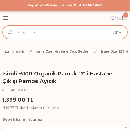
Sepette %10 İndirim Fırsatı Kod: MERHABA10
Geri Dön
Geri Dön
Geri Dön
astane Çıkış Setleri
 Tekstili
cuk Giyim
ARA
Hastane Çıkış Seti
 Yatak Nevresim Takımları
k Bodyler
 Yanı Nevresim Takımları
ek Doğum Günü Body ve Tulumlar
Anasayfa
İsme Özel Hastane Çıkış Setleri
İsme Özel 12'li H
k Nevresim Takımları
ri
İsimli %100 Organik Pamuk 12'li Hastane
işilik Nevresim Takımları
Çıkışı Pembe Ayıcık
0.0 Puan - 0 Yorum
Anı Örtüleri
1.399,00 TL
*149,77 TL den başlayan taksitlerle!
rtüsü
Bebek İsmini Yazınız
*