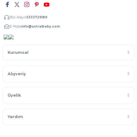
Bizi Arayın
5333729189
E-Posta
info@astralbaby.com
Kurumsal
Alışveriş
Üyelik
Yardım