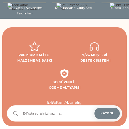
Park Yatak Nevresim
12'li Hastane Çıkış Seti
Bebek Bod
Takımları
PREMİUM KALİTE
7/24 MÜŞTERİ
MALZEME VE BASKI
DESTEK SİSTEMİ
3D GÜVENLİ
ÖDEME ALTYAPISI
E-Bülten Aboneliği
KAYDOL