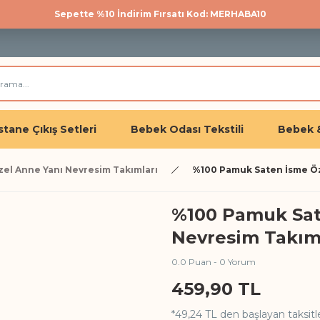
Sepette %10 İndirim Fırsatı Kod: MERHABA10
500 TL üzeri kargo bedava!
Üye olan herkese %10 İndirim
tane Çıkış Setleri
Bebek Odası Tekstili
Bebek 
zel Anne Yanı Nevresim Takımları
%100 Pamuk Saten İsme Öze
%100 Pamuk Sat
Nevresim Takımı
0.0 Puan - 0 Yorum
459,90 TL
*49,24 TL den başlayan taksitle