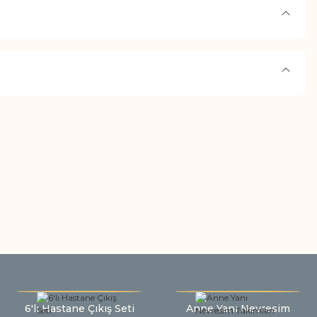
6'lı Hastane Çıkış Seti
Anne Yanı Nevresim