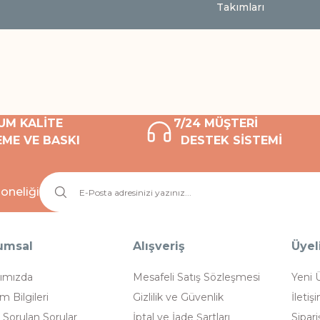
Takımları
UM KALİTE
7/24 MÜŞTERİ
ME VE BASKI
DESTEK SİSTEMİ
oneliği
umsal
Alışveriş
Üyel
ımızda
Mesafeli Satış Sözleşmesi
Yeni 
im Bilgileri
Gizlilik ve Güvenlik
İletiş
 Sorulan Sorular
İptal ve İade Şartları
Sipari