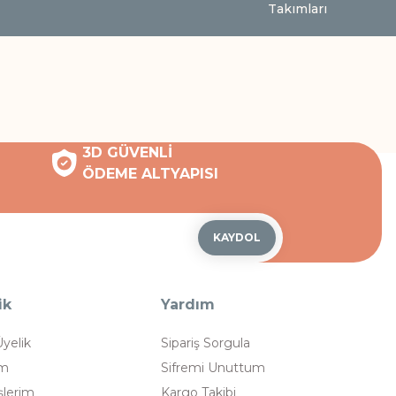
Takımları
3D GÜVENLİ
ÖDEME ALTYAPISI
KAYDOL
ik
Yardım
Üyelik
Sipariş Sorgula
im
Sifremi Unuttum
şlerim
Kargo Takibi