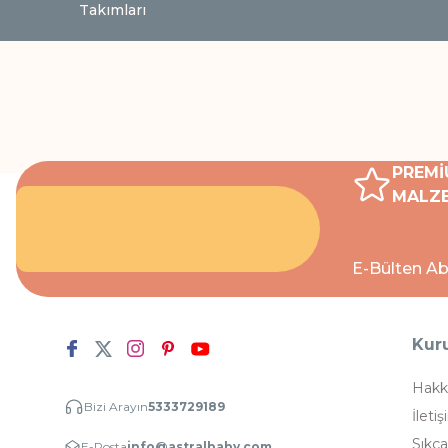
Takımları
PREMİ
MALZE
E-Bülten Ab
Kur
Hakk
Bizi Arayın
5333729189
İletiş
Sıkça
E-Posta
info@astralbaby.com