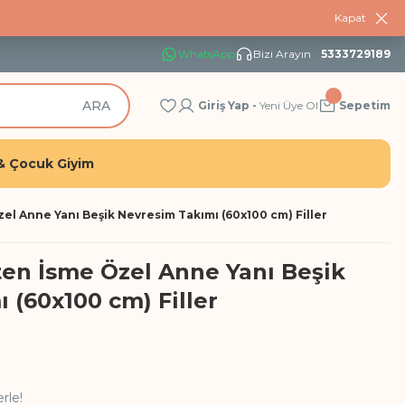
Kapat
WhatsApp
Bizi Arayın
5333729189
ARA
Giriş Yap -
Yeni Üye Ol
Sepetim
& Çocuk Giyim
l Anne Yanı Beşik Nevresim Takımı (60x100 cm) Filler
en İsme Özel Anne Yanı Beşik
 (60x100 cm) Filler
rle!