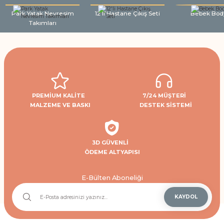
Park Yatak Nevresim
12'li Hastane Çıkış Seti
Bebek Bod
Takımları
PREMİUM KALİTE
7/24 MÜŞTERİ
MALZEME VE BASKI
DESTEK SİSTEMİ
3D GÜVENLİ
ÖDEME ALTYAPISI
E-Bülten Aboneliği
KAYDOL