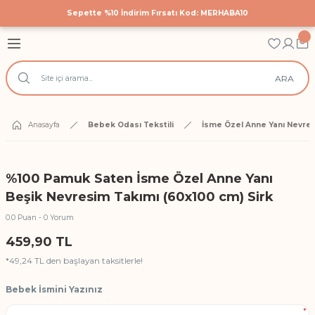
Sepette %10 İndirim Fırsatı Kod: MERHABA10
Geri Dön
Geri Dön
Geri Dön
astane Çıkış Setleri
 Tekstili
cuk Giyim
ARA
Hastane Çıkış Seti
 Yatak Nevresim Takımları
k Bodyler
 Yanı Nevresim Takımları
ek Doğum Günü Body ve Tulumlar
Anasayfa
Bebek Odası Tekstili
İsme Özel Anne Yanı Nevres
k Nevresim Takımları
ri
%100 Pamuk Saten İsme Özel Anne Yanı
işilik Nevresim Takımları
Beşik Nevresim Takımı (60x100 cm) Sirk
0.0 Puan - 0 Yorum
Anı Örtüleri
459,90 TL
*49,24 TL den başlayan taksitlerle!
rtüsü
Bebek İsmini Yazınız
*