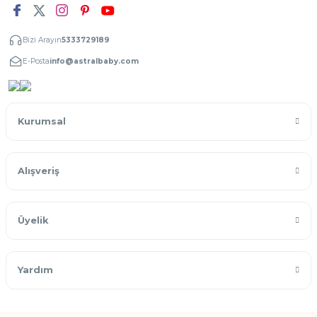
Bizi Arayın
5333729189
E-Posta
info@astralbaby.com
Kurumsal
Alışveriş
Üyelik
Yardım