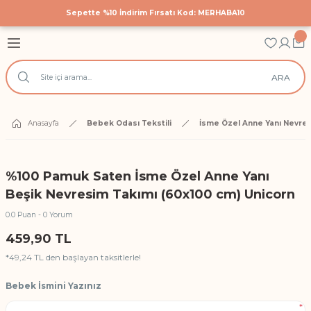
Sepette %10 İndirim Fırsatı Kod: MERHABA10
Geri Dön
Geri Dön
Geri Dön
astane Çıkış Setleri
 Tekstili
cuk Giyim
ARA
Hastane Çıkış Seti
 Yatak Nevresim Takımları
k Bodyler
 Yanı Nevresim Takımları
ek Doğum Günü Body ve Tulumlar
Anasayfa
Bebek Odası Tekstili
İsme Özel Anne Yanı Nevres
k Nevresim Takımları
ri
%100 Pamuk Saten İsme Özel Anne Yanı
işilik Nevresim Takımları
Beşik Nevresim Takımı (60x100 cm) Unicorn
0.0 Puan - 0 Yorum
Anı Örtüleri
459,90 TL
*49,24 TL den başlayan taksitlerle!
rtüsü
Bebek İsmini Yazınız
*