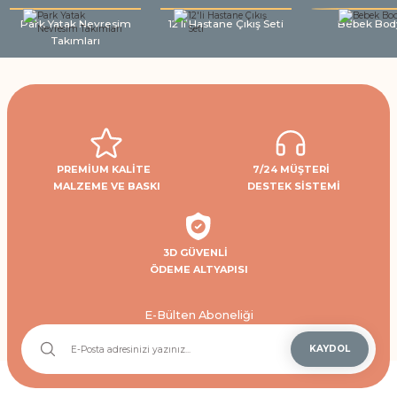
Park Yatak Nevresim
12'li Hastane Çıkış Seti
Bebek Bod
Takımları
PREMİUM KALİTE
7/24 MÜŞTERİ
MALZEME VE BASKI
DESTEK SİSTEMİ
3D GÜVENLİ
ÖDEME ALTYAPISI
E-Bülten Aboneliği
KAYDOL