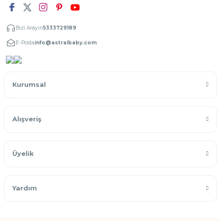
Bizi Arayın
5333729189
E-Posta
info@astralbaby.com
Kurumsal
Alışveriş
Üyelik
Yardım