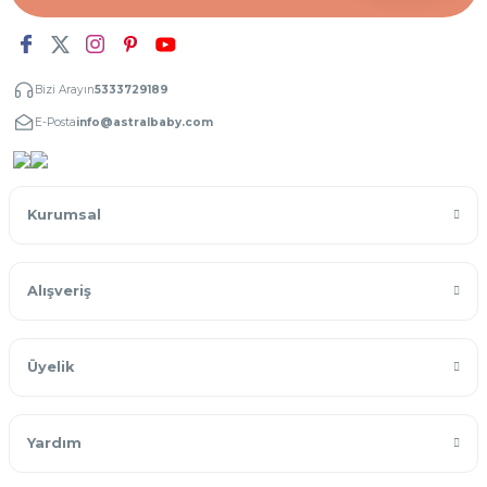
Bizi Arayın
5333729189
E-Posta
info@astralbaby.com
Kurumsal
Alışveriş
Üyelik
Yardım