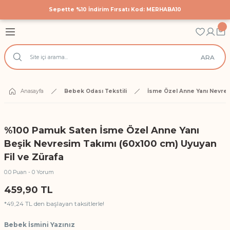
Sepette %10 İndirim Fırsatı Kod: MERHABA10
Geri Dön
Geri Dön
Geri Dön
astane Çıkış Setleri
 Tekstili
cuk Giyim
ARA
Hastane Çıkış Seti
 Yatak Nevresim Takımları
k Bodyler
 Yanı Nevresim Takımları
ek Doğum Günü Body ve Tulumlar
Anasayfa
Bebek Odası Tekstili
İsme Özel Anne Yanı Nevres
k Nevresim Takımları
ri
%100 Pamuk Saten İsme Özel Anne Yanı
işilik Nevresim Takımları
Beşik Nevresim Takımı (60x100 cm) Uyuyan
Fil ve Zürafa
Anı Örtüleri
0.0 Puan - 0 Yorum
459,90 TL
rtüsü
*49,24 TL den başlayan taksitlerle!
Bebek İsmini Yazınız