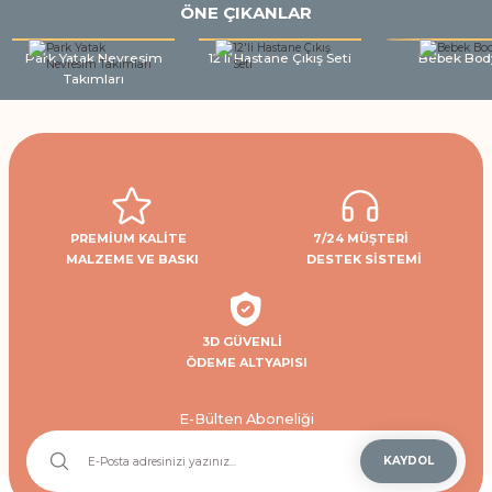
ÖNE ÇIKANLAR
Park Yatak Nevresim
12'li Hastane Çıkış Seti
Bebek Bod
Takımları
PREMİUM KALİTE
7/24 MÜŞTERİ
MALZEME VE BASKI
DESTEK SİSTEMİ
3D GÜVENLİ
ÖDEME ALTYAPISI
E-Bülten Aboneliği
KAYDOL