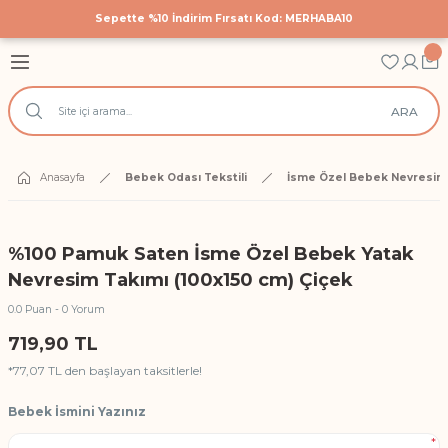
Sepette %10 İndirim Fırsatı Kod: MERHABA10
Geri Dön
Geri Dön
Geri Dön
astane Çıkış Setleri
 Tekstili
cuk Giyim
ARA
Hastane Çıkış Seti
 Yatak Nevresim Takımları
k Bodyler
 Yanı Nevresim Takımları
ek Doğum Günü Body ve Tulumlar
Anasayfa
Bebek Odası Tekstili
İsme Özel Bebek Nevresim 
k Nevresim Takımları
ri
%100 Pamuk Saten İsme Özel Bebek Yatak
işilik Nevresim Takımları
Nevresim Takımı (100x150 cm) Çiçek
0.0 Puan - 0 Yorum
Anı Örtüleri
719,90 TL
*77,07 TL den başlayan taksitlerle!
rtüsü
Bebek İsmini Yazınız
*