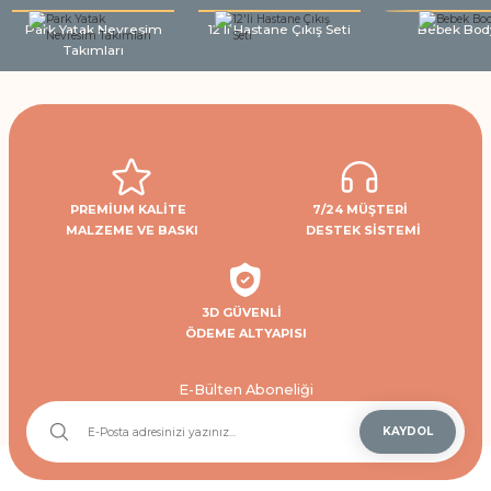
Park Yatak Nevresim
12'li Hastane Çıkış Seti
Bebek Bod
Takımları
PREMİUM KALİTE
7/24 MÜŞTERİ
MALZEME VE BASKI
DESTEK SİSTEMİ
3D GÜVENLİ
ÖDEME ALTYAPISI
E-Bülten Aboneliği
KAYDOL