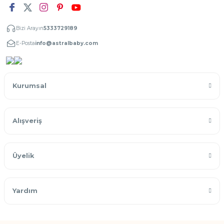
Bizi Arayın
5333729189
E-Posta
info@astralbaby.com
Kurumsal
Alışveriş
Üyelik
Yardım