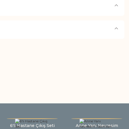
6'lı Hastane Çıkış Seti
Anne Yanı Nevresim