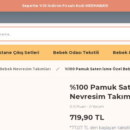
Sepette %10 İndirim Fırsatı Kod: MERHABA10
500 TL üzeri kargo bedava!
Üye olan herkese %10 İndirim
tane Çıkış Setleri
Bebek Odası Tekstili
Bebek 
 Bebek Nevresim Takımları
%100 Pamuk Saten İsme Özel Beb
%100 Pamuk Sat
Nevresim Takım
0.0 Puan - 0 Yorum
719,90 TL
*77,07 TL den başlayan taksitl