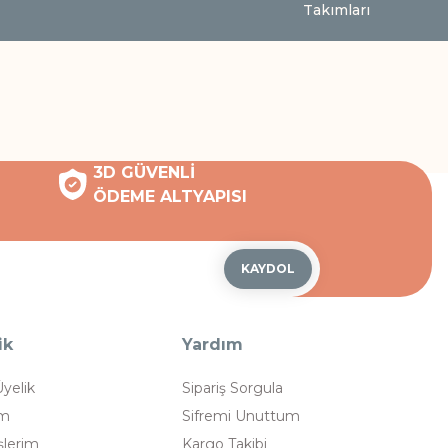
Takımları
3D GÜVENLİ
ÖDEME ALTYAPISI
KAYDOL
ik
Yardım
Üyelik
Sipariş Sorgula
im
Sifremi Unuttum
şlerim
Kargo Takibi