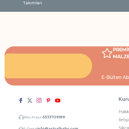
Takımları
PREMİ
MALZE
E-Bülten Ab
Kur
Hakk
Bizi Arayın
5333729189
İletiş
Sıkça
E-Posta
info@astralbaby.com