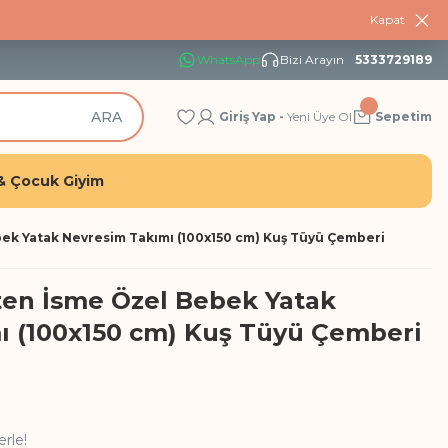
Kapat
WhatsApp
Bizi Arayın
5333729189
ARA
Giriş Yap -
Yeni Üye Ol
Sepetim
& Çocuk Giyim
ek Yatak Nevresim Takımı (100x150 cm) Kuş Tüyü Çemberi
en İsme Özel Bebek Yatak
ı (100x150 cm) Kuş Tüyü Çemberi
erle!