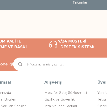
Takımları
UM KALİTE
7/24 MÜŞTERİ
ME VE BASKI
DESTEK SİSTEMİ
oneliği
umsal
Alışveriş
Üyel
ımızda
Mesafeli Satış Sözleşmesi
Yeni 
im Bilgileri
Gizlilik ve Güvenlik
İletiş
 Sorulan Sorular
İptal ve İade Şartları
Sipari