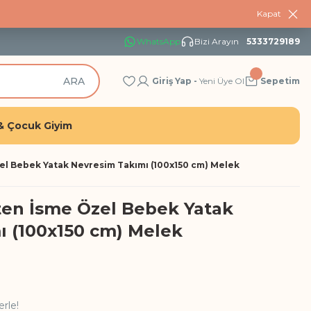
Kapat
WhatsApp
Bizi Arayın
5333729189
ARA
Giriş Yap -
Yeni Üye Ol
Sepetim
& Çocuk Giyim
l Bebek Yatak Nevresim Takımı (100x150 cm) Melek
en İsme Özel Bebek Yatak
 (100x150 cm) Melek
erle!