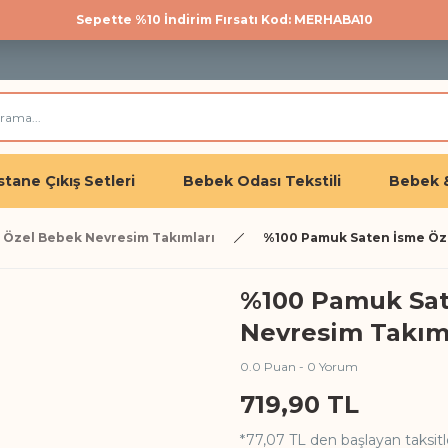
Sepette %10 İndirim Fırsatı Kod: MERHABA10
500 TL üzeri kargo bedava!
Üye olan herkese %10 İndirim
tane Çıkış Setleri
Bebek Odası Tekstili
Bebek 
 Özel Bebek Nevresim Takımları
%100 Pamuk Saten İsme Öze
%100 Pamuk Sat
Nevresim Takımı
0.0 Puan - 0 Yorum
719,90 TL
*77,07 TL den başlayan taksitl