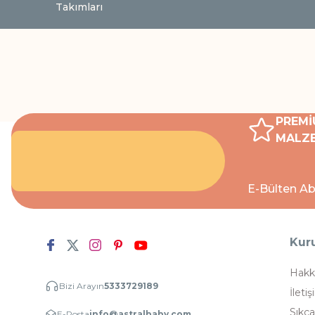
Takımları
PREMİ
MALZE
E-Bülten Ab
Kur
Hakk
Bizi Arayın
5333729189
İletiş
Sıkça
E-Posta
info@astralbaby.com