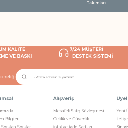
Takımları
UM KALİTE
7/24 MÜŞTERİ
ME VE BASKI
DESTEK SİSTEMİ
oneliği
umsal
Alışveriş
Üyel
ımızda
Mesafeli Satış Sözleşmesi
Yeni 
im Bilgileri
Gizlilik ve Güvenlik
İletiş
 Sorulan Sorular
İptal ve İade Şartları
Sipari