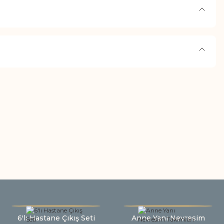
6'lı Hastane Çıkış Seti
Anne Yanı Nevresim