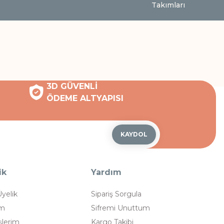
Takımları
3D GÜVENLİ
ÖDEME ALTYAPISI
KAYDOL
ik
Yardım
Üyelik
Sipariş Sorgula
im
Sifremi Unuttum
şlerim
Kargo Takibi