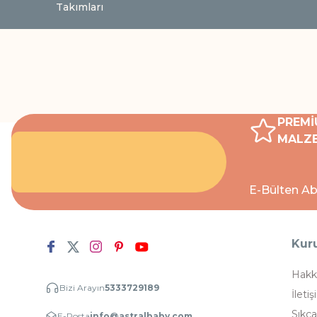
Takımları
PREMİ
MALZE
E-Bülten Ab
Kur
Hakk
Bizi Arayın
5333729189
İletiş
Sıkça
E-Posta
info@astralbaby.com