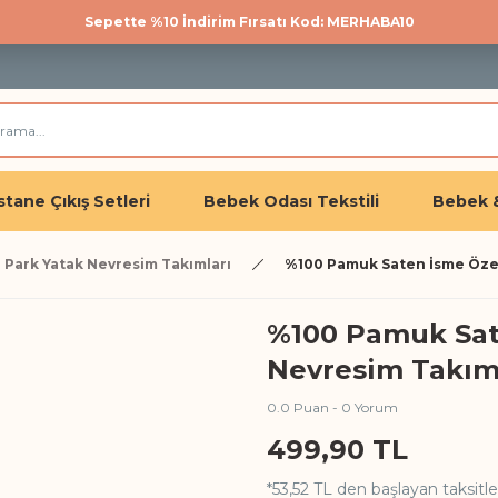
Sepette %10 İndirim Fırsatı Kod: MERHABA10
500 TL üzeri kargo bedava!
Üye olan herkese %10 İndirim
tane Çıkış Setleri
Bebek Odası Tekstili
Bebek 
 Park Yatak Nevresim Takımları
%100 Pamuk Saten İsme Özel
%100 Pamuk Sat
Nevresim Takımı
0.0 Puan - 0 Yorum
499,90 TL
*53,52 TL den başlayan taksitle