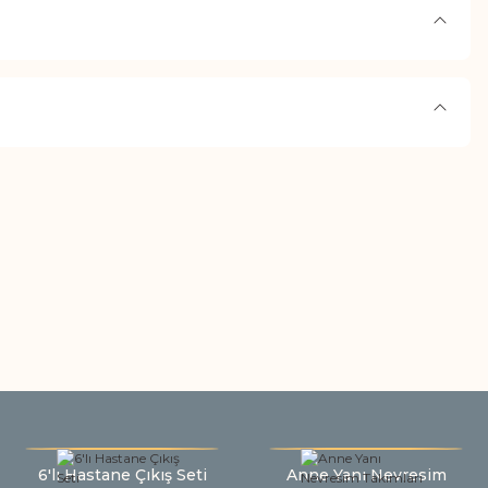
6'lı Hastane Çıkış Seti
Anne Yanı Nevresim