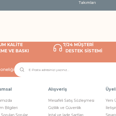
Takımları
UM KALİTE
7/24 MÜŞTERİ
ME VE BASKI
DESTEK SİSTEMİ
oneliği
umsal
Alışveriş
Üyel
ımızda
Mesafeli Satış Sözleşmesi
Yeni 
im Bilgileri
Gizlilik ve Güvenlik
İletiş
 Sorulan Sorular
İptal ve İade Şartları
Sipari