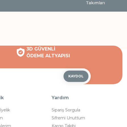
Takımları
3D GÜVENLİ
ÖDEME ALTYAPISI
KAYDOL
ik
Yardım
Üyelik
Sipariş Sorgula
im
Sifremi Unuttum
şlerim
Kargo Takibi