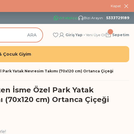
Kapat
WhatsApp
Bizi Arayın
5333729189
ARA
Giriş Yap -
Yeni Üye Ol
Sepetim
& Çocuk Giyim
 Park Yatak Nevresim Takımı (70x120 cm) Ortanca Çiçeği
en İsme Özel Park Yatak
 (70x120 cm) Ortanca Çiçeği
rle!