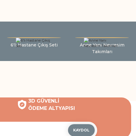
6'lı Hastane Çıkış Seti
Anne Yanı Nevresim
Takımları
3D GÜVENLİ
ÖDEME ALTYAPISI
KAYDOL