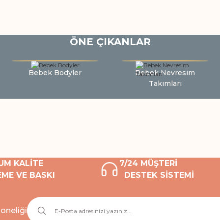
ÖNE ÇIKANLAR
Bebek Bodyler
Bebek Nevresim
Takımları
UM KALİTE
7/24 MÜŞTERİ
ME VE BASKI
DESTEK SİSTEMİ
oneliği