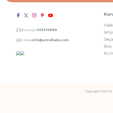
Kur
Hakk
Bizi Arayın
5333729189
İletiş
Sıkça
E-Posta
info@astralbaby.com
Bize
BLO
Copyright 2024 © 