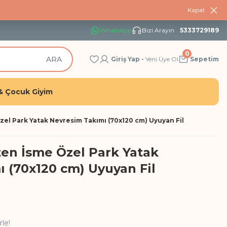
Kapat
Üye olan herkese %10 İndirim
WhatsApp
Bizi Arayın
5333729189
0
ARA
Giriş Yap -
Yeni Üye Ol
Sepetim
& Çocuk Giyim
el Park Yatak Nevresim Takımı (70x120 cm) Uyuyan Fil
en İsme Özel Park Yatak
 (70x120 cm) Uyuyan Fil
rle!