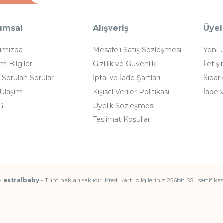
umsal
Alışveriş
Üyel
ımızda
Mesafeli Satış Sözleşmesi
Yeni 
im Bilgileri
Gizlilik ve Güvenlik
İletiş
 Sorulan Sorular
İptal ve İade Şartları
Sipari
 Ulaşım
Kişisel Veriler Politikası
İade 
G
Üyelik Sözleşmesi
Teslimat Koşulları
-
astralbaby
- Tüm hakları saklıdır. Kredi kartı bilgileriniz 256bit SSL sertifik