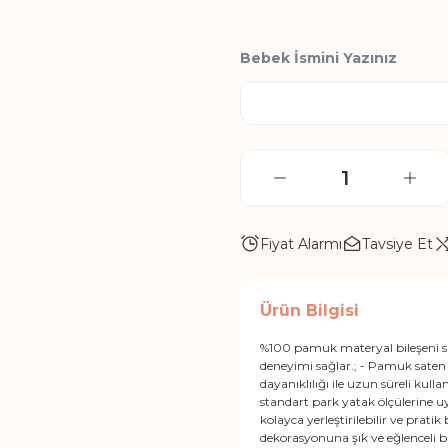
Bebek İsmini Yazınız
Fiyat Alarmı
Tavsiye Et
Ürün Bilgisi
%100 pamuk materyal bileşeni sa
deneyimi sağlar.; - Pamuk saten
dayanıklılığı ile uzun süreli ku
standart park yatak ölçülerine uy
kolayca yerleştirilebilir ve prati
dekorasyonuna şık ve eğlenceli b