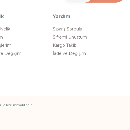
ik
Yardım
Üyelik
Sipariş Sorgula
im
Sifremi Unuttum
şlerim
Kargo Takibi
ve Değişim
İade ve Değişim
ası ile korunmaktadır.