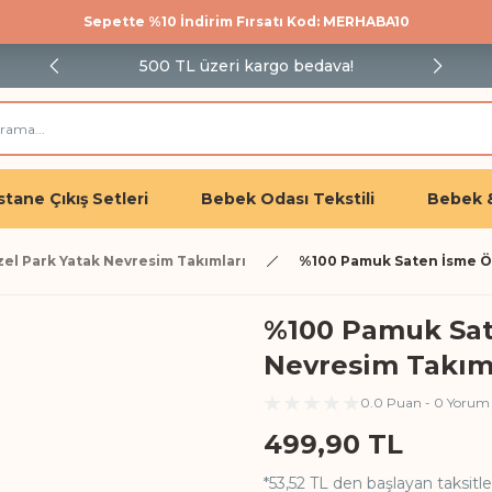
Sepette %10 İndirim Fırsatı Kod: MERHABA10
500 TL üzeri kargo bedava!
tane Çıkış Setleri
Bebek Odası Tekstili
Bebek 
el Park Yatak Nevresim Takımları
%100 Pamuk Saten İsme Öz
%100 Pamuk Sat
Nevresim Takımı
0.0 Puan - 0 Yorum
499,90 TL
*53,52 TL den başlayan taksitle