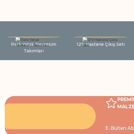
Park Yatak Nevresim
12'li Hastane Çıkış Seti
Takımları
PREMİ
MALZE
E-Bülten Ab