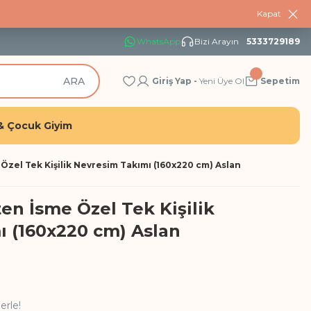
Kapat
WhatsApp
Bizi Arayın
5333729189
ARA
Giriş Yap -
Yeni Üye Ol
Sepetim
& Çocuk Giyim
zel Tek Kişilik Nevresim Takımı (160x220 cm) Aslan
n İsme Özel Tek Kişilik
 (160x220 cm) Aslan
erle!