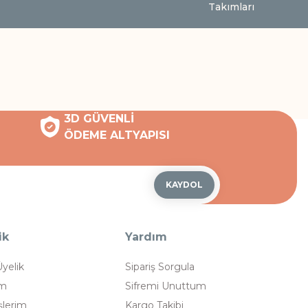
Takımları
3D GÜVENLİ
ÖDEME ALTYAPISI
KAYDOL
ik
Yardım
Üyelik
Sipariş Sorgula
im
Sifremi Unuttum
şlerim
Kargo Takibi