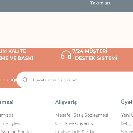
Takımları
UM KALİTE
7/24 MÜŞTERİ
ME VE BASKI
DESTEK SİSTEMİ
oneliği
umsal
Alışveriş
Üyel
ımızda
Mesafeli Satış Sözleşmesi
Yeni 
im Bilgileri
Gizlilik ve Güvenlik
İletiş
 Sorulan Sorular
İptal ve İade Şartları
Sipari