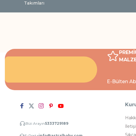
Takımları
PREMİ
MALZE
E-Bülten Ab
Kur
Hakk
Bizi Arayın
5333729189
İletiş
Sıkça
E-Posta
info@astralbaby.com