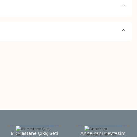
6'lı Hastane Çıkış Seti
Anne Yanı Nevresim