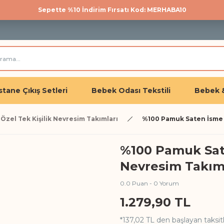
Sepette %10 İndirim Fırsatı Kod: MERHABA10
500 TL üzeri kargo bedava!
Üye olan herkese %10 İndirim
tane Çıkış Setleri
Bebek Odası Tekstili
Bebek 
Özel Tek Kişilik Nevresim Takımları
%100 Pamuk Saten İsme Ö
%100 Pamuk Sate
Nevresim Takımı
0.0 Puan - 0 Yorum
1.279,90 TL
*137,02 TL den başlayan taksitl