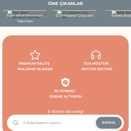
ÖNE ÇIKANLAR
Park Yatak Nevresim
12'li Hastane Çıkış Seti
Bebek Bod
Takımları
PREMİUM KALİTE
7/24 MÜŞTERİ
MALZEME VE BASKI
DESTEK SİSTEMİ
3D GÜVENLİ
ÖDEME ALTYAPISI
E-Bülten Aboneliği
KAYDOL