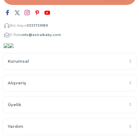
Bizi Arayın
5333729189
E-Posta
info@astralbaby.com
Kurumsal
Alışveriş
Üyelik
Yardım