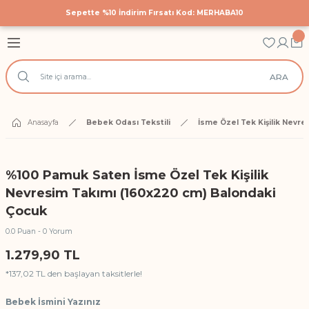
Sepette %10 İndirim Fırsatı Kod: MERHABA10
Geri Dön
Geri Dön
Geri Dön
astane Çıkış Setleri
 Tekstili
cuk Giyim
ARA
Hastane Çıkış Seti
 Yatak Nevresim Takımları
k Bodyler
 Yanı Nevresim Takımları
ek Doğum Günü Body ve Tulumlar
Anasayfa
Bebek Odası Tekstili
İsme Özel Tek Kişilik Nevre
k Nevresim Takımları
ri
%100 Pamuk Saten İsme Özel Tek Kişilik
işilik Nevresim Takımları
Nevresim Takımı (160x220 cm) Balondaki
Çocuk
Anı Örtüleri
0.0 Puan - 0 Yorum
1.279,90 TL
rtüsü
*137,02 TL den başlayan taksitlerle!
Bebek İsmini Yazınız