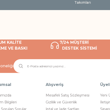
Takımları
UM KALİTE
7/24 MÜŞTERİ
ME VE BASKI
DESTEK SİSTEMİ
oneliği
umsal
Alışveriş
Üyel
ımızda
Mesafeli Satış Sözleşmesi
Yeni 
im Bilgileri
Gizlilik ve Güvenlik
İletiş
 Sorulan Sorular
İptal ve İade Şartları
Sipari