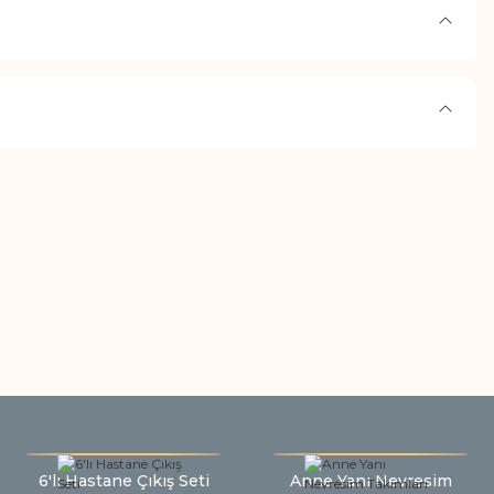
6'lı Hastane Çıkış Seti
Anne Yanı Nevresim