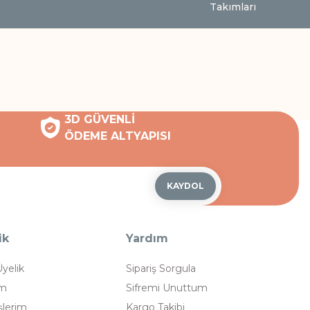
Takımları
3D GÜVENLİ
ÖDEME ALTYAPISI
KAYDOL
ik
Yardım
Üyelik
Sipariş Sorgula
im
Sifremi Unuttum
şlerim
Kargo Takibi