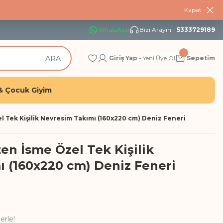
Kapat
WhatsApp
Bizi Arayın
5333729189
ARA
Giriş Yap -
Yeni Üye Ol
Sepetim
& Çocuk Giyim
 Tek Kişilik Nevresim Takımı (160x220 cm) Deniz Feneri
n İsme Özel Tek Kişilik
 (160x220 cm) Deniz Feneri
erle!