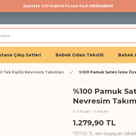
Sepette %10 İndirim Fırsatı Kod: MERHABA10
500 TL üzeri kargo bedava!
Üye olan herkese %10 İndirim
tane Çıkış Setleri
Bebek Odası Tekstili
Bebek 
l Tek Kişilik Nevresim Takımları
%100 Pamuk Saten İsme Özel
%100 Pamuk Sate
Nevresim Takımı
0.0 Puan - 0 Yorum
1.279,90 TL
*137,02 TL den başlayan taksitl