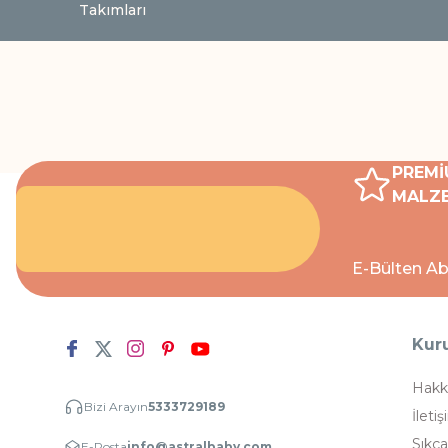
Takımları
PREMİ
MALZE
E-Bülten Ab
Kur
Hakk
Bizi Arayın
5333729189
İletiş
Sıkça
E-Posta
info@astralbaby.com