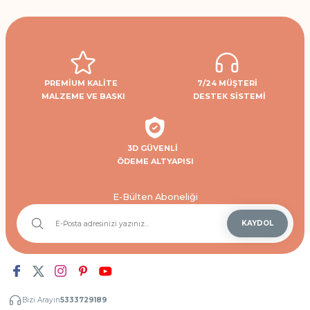
PREMİUM KALİTE
7/24 MÜŞTERİ
MALZEME VE BASKI
DESTEK SİSTEMİ
3D GÜVENLİ
ÖDEME ALTYAPISI
E-Bülten Aboneliği
KAYDOL
Bizi Arayın
5333729189