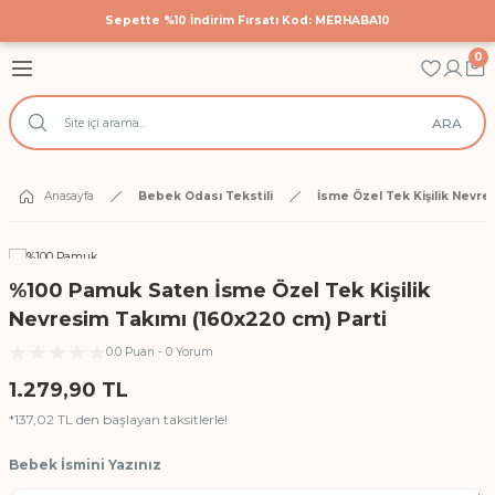
Sepette %10 İndirim Fırsatı Kod: MERHABA10
Geri Dön
Geri Dön
Geri Dön
0
astane Çıkış Setleri
 Tekstili
cuk Giyim
ARA
Hastane Çıkış Seti
 Yatak Nevresim Takımları
k Bodyler
 Yanı Nevresim Takımları
ek Doğum Günü Body ve Tulumlar
Anasayfa
Bebek Odası Tekstili
İsme Özel Tek Kişilik Nevre
k Nevresim Takımları
ri
%100 Pamuk Saten İsme Özel Tek Kişilik
işilik Nevresim Takımları
Nevresim Takımı (160x220 cm) Parti
0.0 Puan - 0 Yorum
Anı Örtüleri
1.279,90 TL
rtüsü
*137,02 TL den başlayan taksitlerle!
Bebek İsmini Yazınız