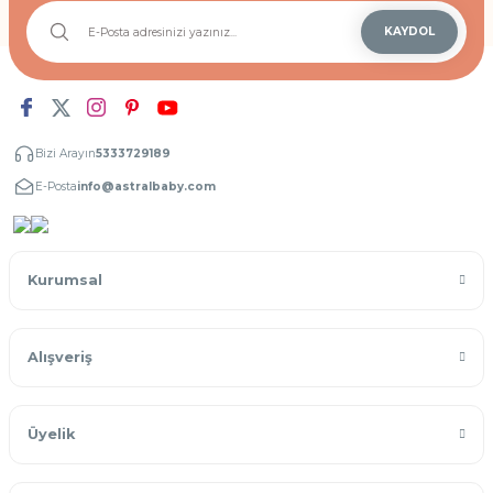
KAYDOL
Bizi Arayın
5333729189
E-Posta
info@astralbaby.com
Kurumsal
Alışveriş
Üyelik