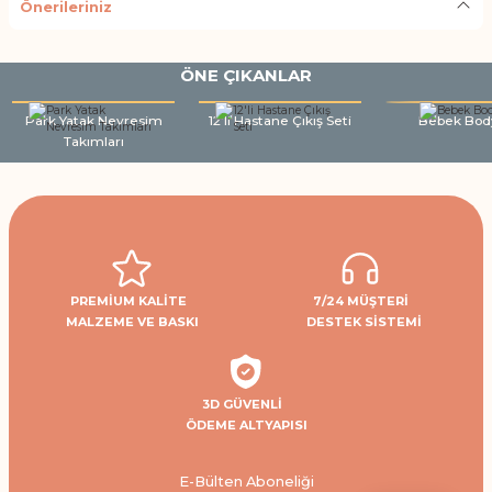
Önerileriniz
ÖNE ÇIKANLAR
Park Yatak Nevresim
12'li Hastane Çıkış Seti
Bebek Bod
Takımları
PREMİUM KALİTE
7/24 MÜŞTERİ
MALZEME VE BASKI
DESTEK SİSTEMİ
3D GÜVENLİ
ÖDEME ALTYAPISI
E-Bülten Aboneliği