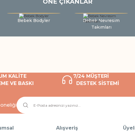
ÖNE ÇIKANLAR
Bebek Bodyler
Bebek Nevresim
Takımları
UM KALİTE
7/24 MÜŞTERİ
ME VE BASKI
DESTEK SİSTEMİ
oneliği
umsal
Alışveriş
Üyel