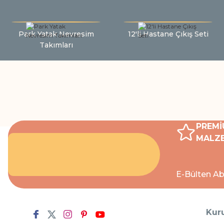
Park Yatak Nevresim
12'li Hastane Çıkış Seti
Takımları
PREMİ
MALZE
E-Bülten Ab
Kur