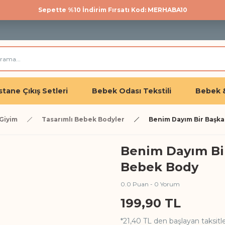
Sepette %10 İndirim Fırsatı Kod: MERHABA10
500 TL üzeri kargo bedava!
Üye olan herkese %10 İndirim
tane Çıkış Setleri
Bebek Odası Tekstili
Bebek 
Giyim
Tasarımlı Bebek Bodyler
Benim Dayım Bir Başka 
Benim Dayım Bir 
Bebek Body
0.0 Puan - 0 Yorum
199,90 TL
*21,40 TL den başlayan taksitle