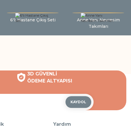
6'lı Hastane Çıkış Seti
Anne Yanı Nevresim
Takımları
3D GÜVENLİ
ÖDEME ALTYAPISI
KAYDOL
ik
Yardım