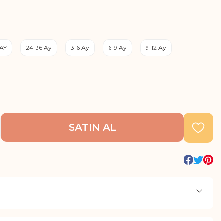
 AY
24-36 Ay
3-6 Ay
6-9 Ay
9-12 Ay
SATIN AL