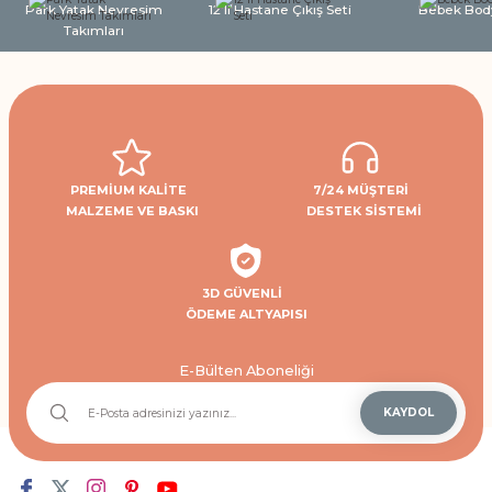
Park Yatak Nevresim
12'li Hastane Çıkış Seti
Bebek Bod
Takımları
PREMİUM KALİTE
7/24 MÜŞTERİ
MALZEME VE BASKI
DESTEK SİSTEMİ
3D GÜVENLİ
ÖDEME ALTYAPISI
E-Bülten Aboneliği
KAYDOL