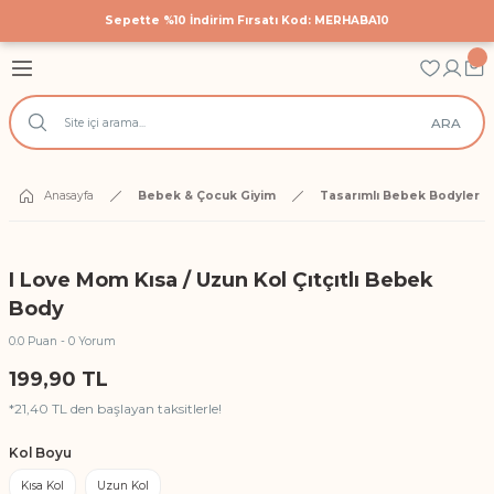
Sepette %10 İndirim Fırsatı Kod: MERHABA10
Geri Dön
Geri Dön
Geri Dön
astane Çıkış Setleri
 Tekstili
cuk Giyim
ARA
Hastane Çıkış Seti
 Yatak Nevresim Takımları
k Bodyler
 Yanı Nevresim Takımları
ek Doğum Günü Body ve Tulumlar
Anasayfa
Bebek & Çocuk Giyim
Tasarımlı Bebek Bodyler
k Nevresim Takımları
ri
I Love Mom Kısa / Uzun Kol Çıtçıtlı Bebek
işilik Nevresim Takımları
Body
0.0 Puan - 0 Yorum
Anı Örtüleri
199,90 TL
*21,40 TL den başlayan taksitlerle!
rtüsü
Kol Boyu
Kısa Kol
Uzun Kol