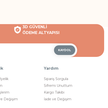
3D GÜVENLİ
ÖDEME ALTYAPISI
KAYDOL
ik
Yardım
Üyelik
Sipariş Sorgula
im
Sifremi Unuttum
şlerim
Kargo Takibi
ve Değişim
İade ve Değişim