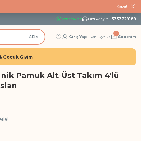
Kapat
WhatsApp
Bizi Arayın
5333729189
ARA
Giriş Yap -
Yeni Üye Ol
Sepetim
& Çocuk Giyim
anik Pamuk Alt-Üst Takım 4'lü
Aslan
rle!