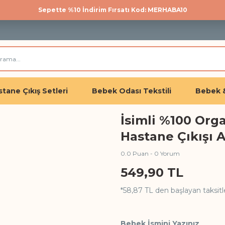
Sepette %10 İndirim Fırsatı Kod: MERHABA10
500 TL üzeri kargo bedava!
Üye olan herkese %10 İndirim
tane Çıkış Setleri
Bebek Odası Tekstili
Bebek 
İsimli %100 Org
Hastane Çıkışı 
0.0 Puan - 0 Yorum
549,90 TL
*58,87 TL den başlayan taksitle
Bebek İsmini Yazınız