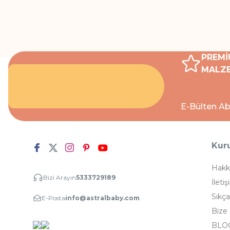
PREMİ
MALZE
E-Bülten Ab
Kur
Hakk
Bizi Arayın
5333729189
İletiş
Sıkça
E-Posta
info@astralbaby.com
Bize
BLO