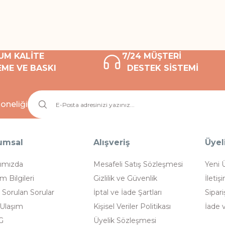
UM KALİTE
7/24 MÜŞTERİ
ME VE BASKI
DESTEK SİSTEMİ
oneliği
umsal
Alışveriş
Üyel
ımızda
Mesafeli Satış Sözleşmesi
Yeni 
im Bilgileri
Gizlilik ve Güvenlik
İletiş
 Sorulan Sorular
İptal ve İade Şartları
Sipari
 Ulaşım
Kişisel Veriler Politikası
İade 
G
Üyelik Sözleşmesi