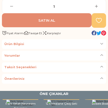
SATIN AL
Fiyat Alarmı
Tavsiye Et
Karşılaştır
Ürün Bilgisi
Yorumlar
Taksit Seçenekleri
Önerileriniz
ÖNE ÇIKANLAR
Park Yatak Nevresim
12'li Hastane Çıkış Seti
Bebek Bod