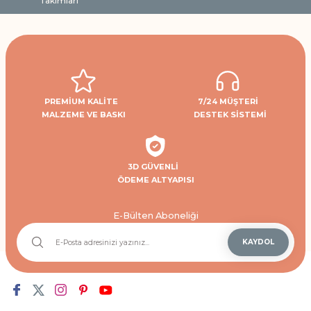
Takımları
PREMİUM KALİTE
7/24 MÜŞTERİ
MALZEME VE BASKI
DESTEK SİSTEMİ
3D GÜVENLİ
ÖDEME ALTYAPISI
E-Bülten Aboneliği
KAYDOL