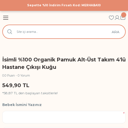
Sepette %10 İndirim Fırsatı Kod: MERHABA10
Geri Dön
Geri Dön
Geri Dön
astane Çıkış Setleri
 Tekstili
cuk Giyim
ARA
Hastane Çıkış Seti
 Yatak Nevresim Takımları
k Bodyler
 Yanı Nevresim Takımları
ek Doğum Günü Body ve Tulumlar
İsimli %100 Organik Pamuk Alt-Üst Takım 4'lü
k Nevresim Takımları
ri
Hastane Çıkışı Kuğu
0.0 Puan - 0 Yorum
işilik Nevresim Takımları
549,90 TL
Anı Örtüleri
*58,87 TL den başlayan taksitlerle!
Bebek İsmini Yazınız
rtüsü
*