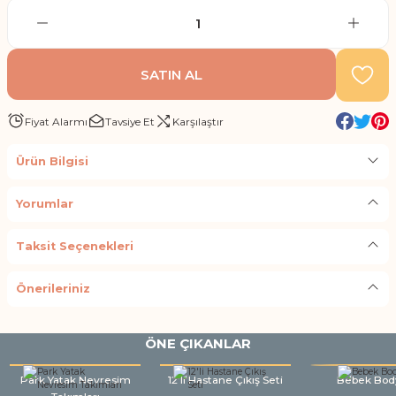
SATIN AL
Fiyat Alarmı
Tavsiye Et
Karşılaştır
Ürün Bilgisi
Yorumlar
Taksit Seçenekleri
Önerileriniz
ÖNE ÇIKANLAR
Park Yatak Nevresim
12'li Hastane Çıkış Seti
Bebek Bod