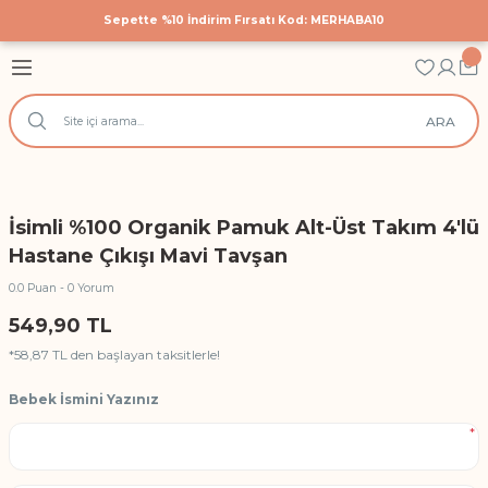
Sepette %10 İndirim Fırsatı Kod: MERHABA10
Geri Dön
Geri Dön
Geri Dön
astane Çıkış Setleri
 Tekstili
cuk Giyim
ARA
Hastane Çıkış Seti
 Yatak Nevresim Takımları
k Bodyler
 Yanı Nevresim Takımları
ek Doğum Günü Body ve Tulumlar
İsimli %100 Organik Pamuk Alt-Üst Takım 4'lü
k Nevresim Takımları
ri
Hastane Çıkışı Mavi Tavşan
0.0 Puan - 0 Yorum
işilik Nevresim Takımları
549,90 TL
Anı Örtüleri
*58,87 TL den başlayan taksitlerle!
Bebek İsmini Yazınız
rtüsü
*