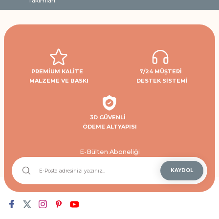
Takımları
PREMİUM KALİTE
7/24 MÜŞTERİ
MALZEME VE BASKI
DESTEK SİSTEMİ
3D GÜVENLİ
ÖDEME ALTYAPISI
E-Bülten Aboneliği
KAYDOL