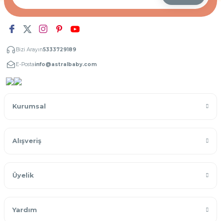
Bizi Arayın
5333729189
E-Posta
info@astralbaby.com
Kurumsal
Alışveriş
Üyelik
Yardım