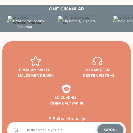
ÖNE ÇIKANLAR
Park Yatak Nevresim
12'li Hastane Çıkış Seti
Bebek Bod
Takımları
PREMİUM KALİTE
7/24 MÜŞTERİ
MALZEME VE BASKI
DESTEK SİSTEMİ
3D GÜVENLİ
ÖDEME ALTYAPISI
E-Bülten Aboneliği
KAYDOL