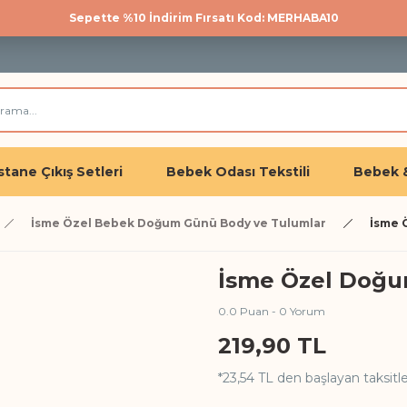
Sepette %10 İndirim Fırsatı Kod: MERHABA10
500 TL üzeri kargo bedava!
Üye olan herkese %10 İndirim
tane Çıkış Setleri
Bebek Odası Tekstili
Bebek 
İsme Özel Bebek Doğum Günü Body ve Tulumlar
İsme 
İsme Özel Doğu
0.0 Puan - 0 Yorum
219,90 TL
*23,54 TL den başlayan taksitle