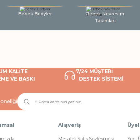
Bebek Bodyler
Bebek Nevresim
Takımları
UM KALİTE
7/24 MÜŞTERİ
ME VE BASKI
DESTEK SİSTEMİ
oneliği
umsal
Alışveriş
Üyel
ımızda
Mesafeli Satış Sözleşmesi
Yeni 