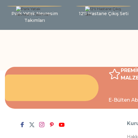
Park Yatak Nevresim
12'li Hastane Çıkış Seti
Takımları
PREMİ
MALZE
E-Bülten Ab
Kur
Hakk