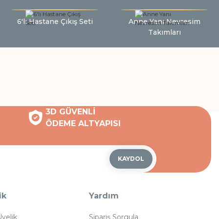
6'lı Hastane Çıkış Seti
Anne Yanı Nevresim
Takımları
3D GÜVENLİ
ÖDEME ALTYAPISI
KAYDOL
ik
Yardım
Üyelik
Sipariş Sorgula