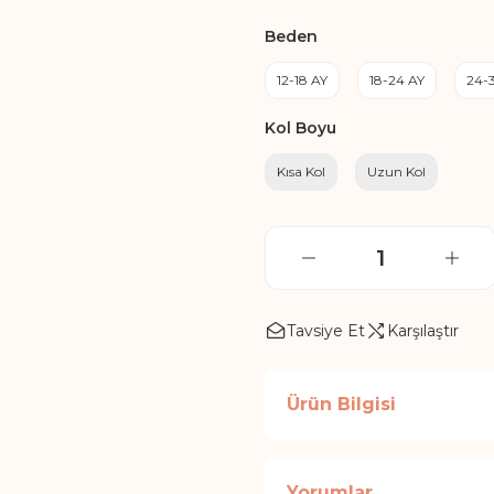
Beden
12-18 AY
18-24 AY
24-
Kol Boyu
Kısa Kol
Uzun Kol
Tavsiye Et
Karşılaştır
Ürün Bilgisi
Yorumlar