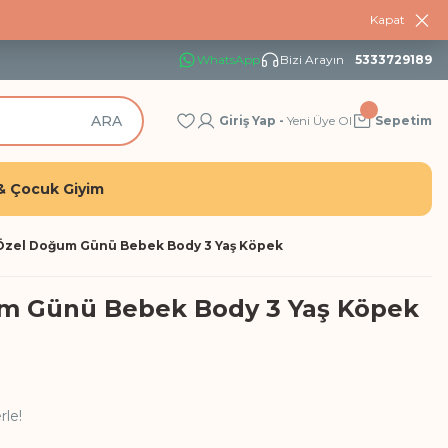
Kapat
WhatsApp
Bizi Arayın
5333729189
ARA
Giriş Yap -
Yeni Üye Ol
Sepetim
& Çocuk Giyim
Özel Doğum Günü Bebek Body 3 Yaş Köpek
m Günü Bebek Body 3 Yaş Köpek
rle!