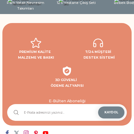
Park Yatak Nevresim
12'li Hastane Çıkış Seti
Bebek Bod
Takımları
PREMİUM KALİTE
7/24 MÜŞTERİ
MALZEME VE BASKI
DESTEK SİSTEMİ
3D GÜVENLİ
ÖDEME ALTYAPISI
E-Bülten Aboneliği
KAYDOL