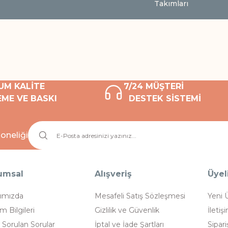
Takımları
UM KALİTE
7/24 MÜŞTERİ
ME VE BASKI
DESTEK SİSTEMİ
oneliği
umsal
Alışveriş
Üyel
ımızda
Mesafeli Satış Sözleşmesi
Yeni 
im Bilgileri
Gizlilik ve Güvenlik
İletiş
 Sorulan Sorular
İptal ve İade Şartları
Sipari