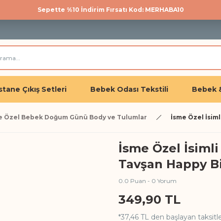
Sepette %10 İndirim Fırsatı Kod: MERHABA10
500 TL üzeri kargo bedava!
Üye olan herkese %10 İndirim
tane Çıkış Setleri
Bebek Odası Tekstili
Bebek 
e Özel Bebek Doğum Günü Body ve Tulumlar
İsme Özel İsim
İsme Özel İsim
Tavşan Happy B
0.0 Puan - 0 Yorum
349,90 TL
*37,46 TL den başlayan taksitle