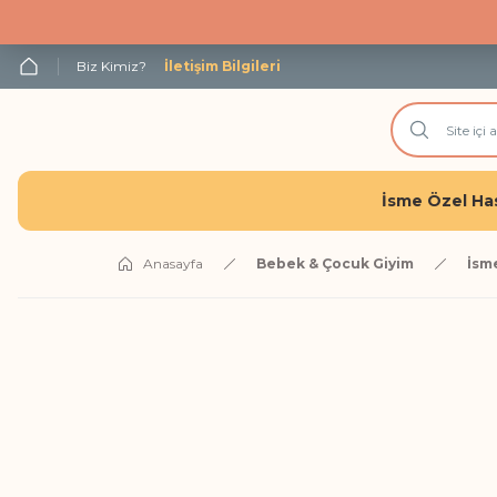
Biz Kimiz?
İletişim Bilgileri
İsme Özel Has
Anasayfa
Bebek & Çocuk Giyim
İsm