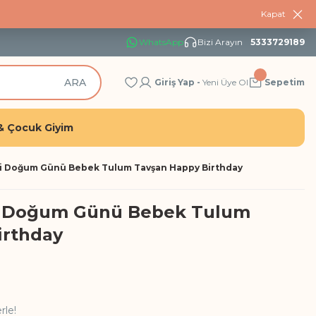
Kapat
WhatsApp
Bizi Arayın
5333729189
ARA
Giriş Yap -
Yeni Üye Ol
Sepetim
& Çocuk Giyim
li Doğum Günü Bebek Tulum Tavşan Happy Birthday
li Doğum Günü Bebek Tulum
irthday
rle!