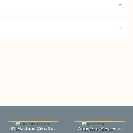
6'lı Hastane Çıkış Seti
Anne Yanı Nevresim