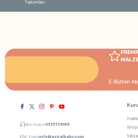
Takımları
PREMİ
MALZE
E-Bülten Ab
Kur
Hakk
Bizi Arayın
5333729189
İletiş
Sıkça
E-Posta
info@astralbaby.com