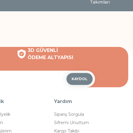
Takımları
3D GÜVENLİ
ÖDEME ALTYAPISI
KAYDOL
ik
Yardım
Üyelik
Sipariş Sorgula
im
Sifremi Unuttum
şlerim
Kargo Takibi