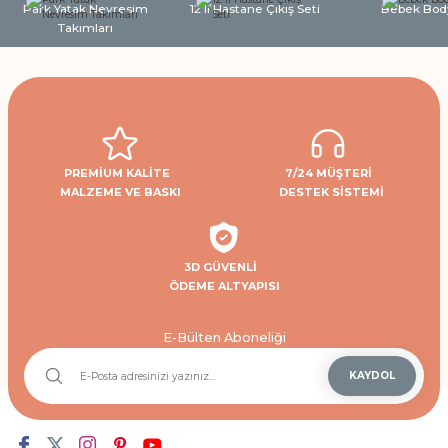
Park Yatak Nevresim
12'li Hastane Çıkış Seti
Bebek Bod
Takımları
PREMİUM KALİTE
7/24 MÜŞTERİ
MALZEME VE BASKI
DESTEK SİSTEMİ
3D GÜVENLİ
ÖDEME ALTYAPISI
E-Bülten Aboneliği
KAYDOL