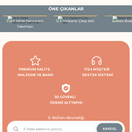
ÖNE ÇIKANLAR
Park Yatak Nevresim
12'li Hastane Çıkış Seti
Bebek Bod
Takımları
PREMİUM KALİTE
7/24 MÜŞTERİ
MALZEME VE BASKI
DESTEK SİSTEMİ
3D GÜVENLİ
ÖDEME ALTYAPISI
E-Bülten Aboneliği
KAYDOL