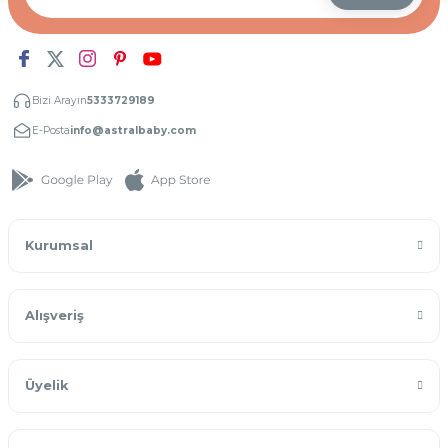
Bizi Arayın
5333729189
E-Posta
info@astralbaby.com
Kurumsal
Alışveriş
Üyelik