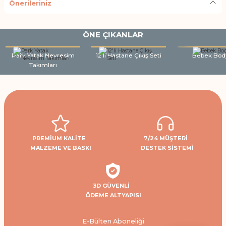
Önerileriniz
ÖNE ÇIKANLAR
Park Yatak Nevresim
12'li Hastane Çıkış Seti
Bebek Bod
Takımları
PREMİUM KALİTE
7/24 MÜŞTERİ
MALZEME VE BASKI
DESTEK SİSTEMİ
3D GÜVENLİ
ÖDEME ALTYAPISI
E-Bülten Aboneliği