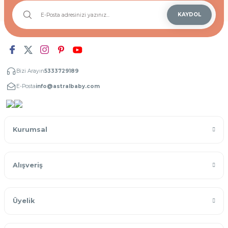
KAYDOL
Bizi Arayın
5333729189
E-Posta
info@astralbaby.com
Kurumsal
Alışveriş
Üyelik