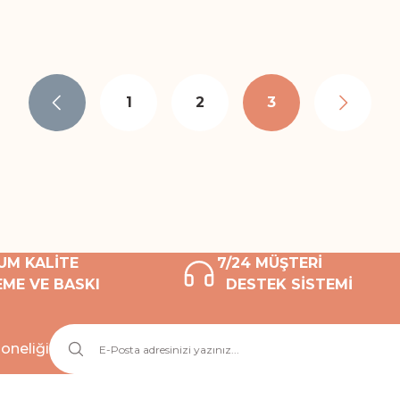
1
2
3
UM KALİTE
7/24 MÜŞTERİ
ME VE BASKI
DESTEK SİSTEMİ
oneliği