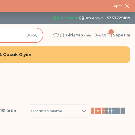
Kapat
WhatsApp
Bizi Arayın
5333729189
ARA
Giriş Yap -
Yeni Üye Ol
Sepetim
& Çocuk Giyim
151 ürün