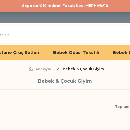
Sepette %10 İndirim Fırsatı Kod: MERHABA10
500 TL üzeri kargo bedava!
Üye olan herkese %10 İndirim
tane Çıkış Setleri
Bebek Odası Tekstili
Bebek 
Anasayfa
Bebek & Çocuk Giyim
Bebek & Çocuk Giyim
Toplam 